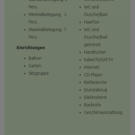
Pers.
WC und
Minimalbelegung: 2
Dusche/Bad
Pers.
Haarfön
Maximalbelegung: 7
WC und
Pers.
Dusche/Bad
getrennt
Einrichtungen
Handtücher
Balkon
Kabel-TV/SAT-TV
Garten
Internet
Sitzgruppe
CD-Player
Bettwäsche
Dunstabzug
Elektroherd
Backrohr
Geschirrausstattung