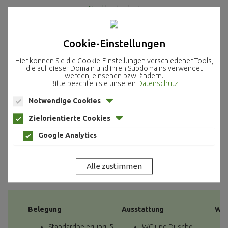
Card
kostenlos!
Cookie-Einstellungen
Hier können Sie die Cookie-Einstellungen verschiedener Tools,
die auf dieser Domain und ihren Subdomains verwendet
werden, einsehen bzw. ändern.
Bitte beachten sie unseren
Datenschutz
Notwendige Cookies
Online-Buchung
Zielorientierte Cookies
Google Analytics
Online-Anfrage
Belegung
Ausstattung
Wei
Standardbelegung: 5
WC und Dusche