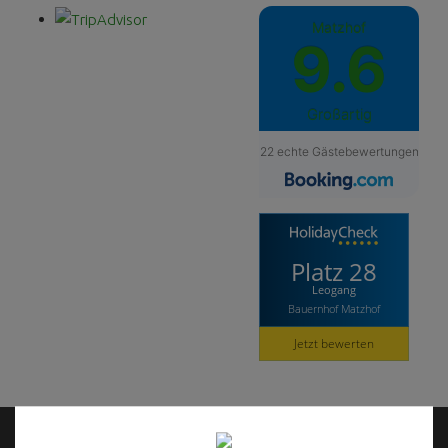
Matzhof
9.6
Großartig
22 echte Gästebewertungen
Platz 28
Leogang
Bauernhof Matzhof
Jetzt bewerten